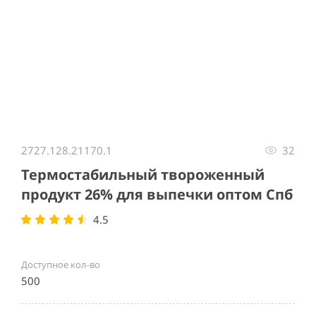
Item
1
2727.128.21170.1
32
of
1
Термостабильный твороженный
продукт 26% для выпечки оптом Спб
4.5
Доступное кол-во
500