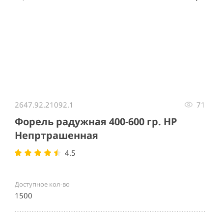
Item
1
2647.92.21092.1
71
of
4
Форель радужная 400-600 гр. НР
Непртрашенная
4.5
Доступное кол-во
1500