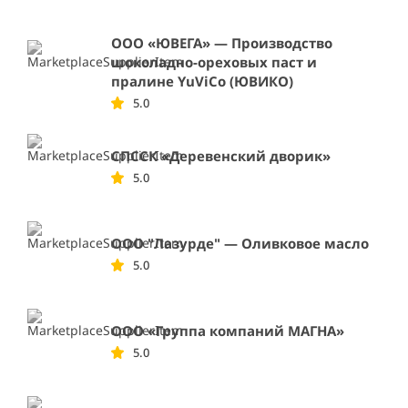
ООО «ЮВЕГА» — Производство
шоколадно-ореховых паст и
пралине YuViCo (ЮВИКО)
5.0
СПССК «Деревенский дворик»
5.0
ООО "Лазурде" — Оливковое масло
5.0
ООО «Группа компаний МАГНА»
5.0