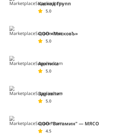
Каскад Групп
5.0
ООО «МясковЪ»
5.0
Арктика
5.0
Здравпит
5.0
ООО "Витамин" — МЯСО
4.5