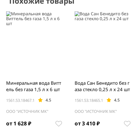
Похожие товары
Минеральная вода Витт
Вода Сан Бенедито без г
ель без газа 1,5 л х 6 шт
аза стекло 0,25 л х 24 шт
4.5
4.5
1561.53.18467.1
1561.53.18465.1
ООО "ИСТОЧНИК МК"
ООО "ИСТОЧНИК МК"
от 1 628 ₽
от 3 410 ₽
Item
1