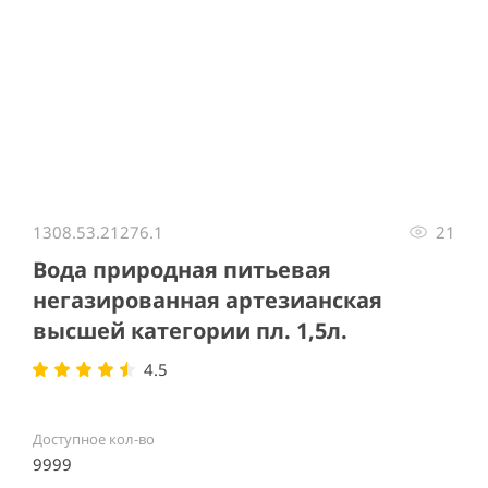
Item
1
1308.53.21276.1
21
of
1
Вода природная питьевая
негазированная артезианская
высшей категории пл. 1,5л.
4.5
Доступное кол-во
9999