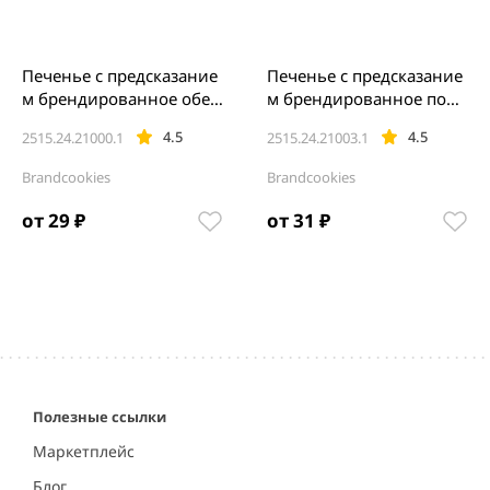
Печенье с предсказание
Печенье с предсказание
м брендированное обер
м брендированное подс
ткой
тавкой
4.5
4.5
2515.24.21000.1
2515.24.21003.1
Brandcookies
Brandcookies
от 29 ₽
от 31 ₽
Полезные ссылки
Маркетплейс
Блог