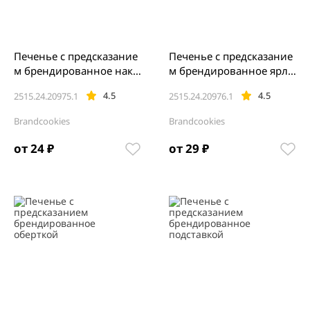
Печенье с предсказание
Печенье с предсказание
м брендированное накл
м брендированное ярлы
ейкой
чком
4.5
4.5
2515.24.20975.1
2515.24.20976.1
Brandcookies
Brandcookies
от 24 ₽
от 29 ₽