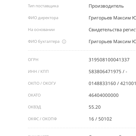
Производитель
Тип поставщика
Григорьев Максим 
ФИО директора
Свидетельства реги
На основании
Григорьев Максим 
ФИО бухгалтера
319508100041337
ОГРН
583806471975 / -
ИНН / КПП
0148833160 / 42100
ОКПО / ОКОГУ
46404000000
ОКАТО
55.20
ОКВЭД
16 / 50102
ОКФС / ОКОПФ