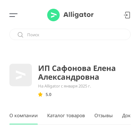
ИП Сафонова Елена
Александровна
На Alligator с января 2025 г.
5.0
О компании
Каталог товаров
Отзывы
Докуме