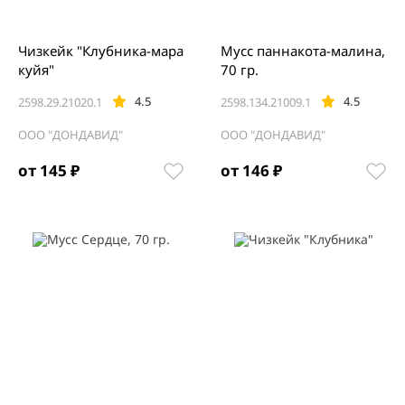
Чизкейк "Клубника-мара
Мусс паннакота-малина,
куйя"
70 гр.
4.5
4.5
2598.29.21020.1
2598.134.21009.1
ООО "ДОНДАВИД"
ООО "ДОНДАВИД"
от 145 ₽
от 146 ₽