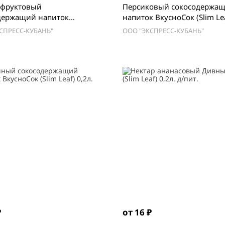
фруктовый
Персиковый сокосодержа
держащий напиток
напиток ВкусноСок (Slim Lea
ок (Slim Leaf) 0,2л.
СПРЕСС-КУБАНЬ"
ООО "ЭКСПРЕСС-КУБАНЬ"
₽
от 16 ₽