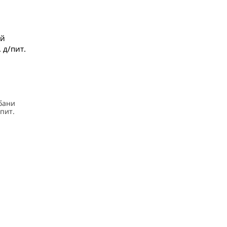
ый
 д/пит.