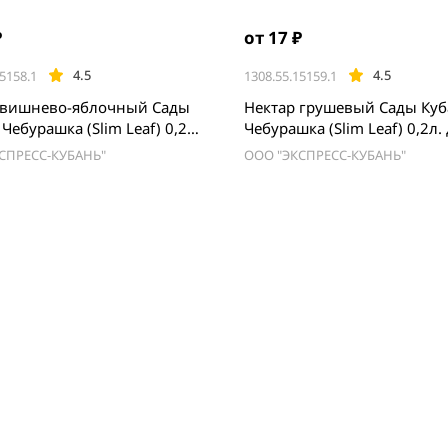
₽
от 17 ₽
4.5
4.5
5158.1
1308.55.15159.1
 вишнево-яблочный Сады
Нектар грушевый Сады Ку
Чебурашка (Slim Leaf) 0,2л.
Чебурашка (Slim Leaf) 0,2л. 
СПРЕСС-КУБАНЬ"
ООО "ЭКСПРЕСС-КУБАНЬ"