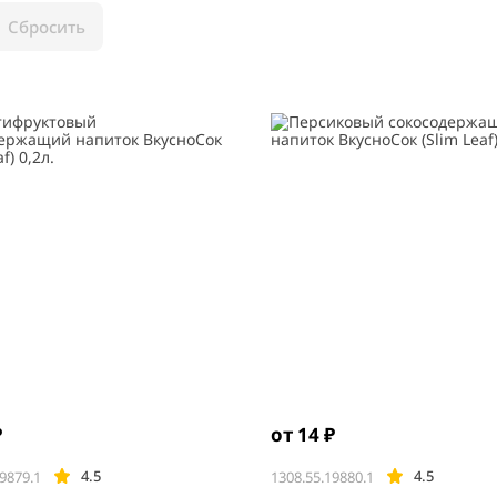
Сбросить
₽
от 14 ₽
4.5
4.5
9879.1
1308.55.19880.1