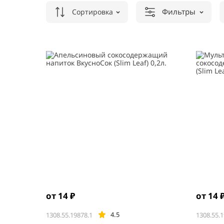
Фильтры
Сортировка
от 14 ₽
от 14 
4.5
1308.55.19878.1
1308.55.1