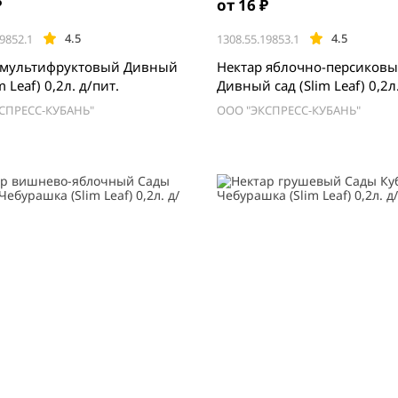
₽
от 16 ₽
4.5
4.5
9852.1
1308.55.19853.1
 мультифруктовый Дивный
Нектар яблочно-персиков
m Leaf) 0,2л. д/пит.
Дивный сад (Slim Leaf) 0,2л.
СПРЕСС-КУБАНЬ"
ООО "ЭКСПРЕСС-КУБАНЬ"