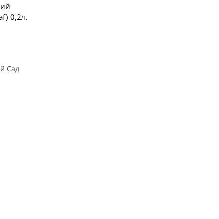
щий
f) 0,2л.