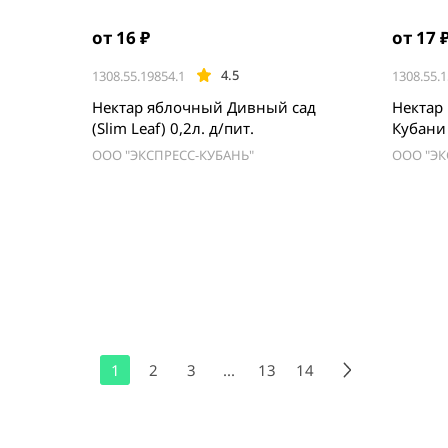
от 16 ₽
от 17 
4.5
1308.55.19854.1
1308.55.1
Нектар яблочный Дивный сад
Нектар
(Slim Leaf) 0,2л. д/пит.
Кубани 
д/пит.
ООО "ЭКСПРЕСС-КУБАНЬ"
ООО "ЭК
1
2
3
...
13
14