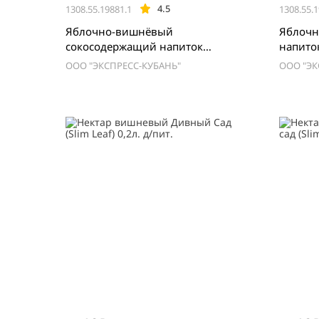
4.5
1308.55.19881.1
1308.55.1
Яблочно-вишнёвый
Яблочн
сокосодержащий напиток
напиток
ВкусноСок (Slim Leaf) 0,2л.
ООО "ЭКСПРЕСС-КУБАНЬ"
ООО "ЭК