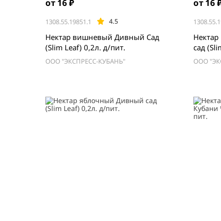
от 16 ₽
от 16 
4.5
1308.55.19851.1
1308.55.1
Нектар вишневый Дивный Сад
Нектар
(Slim Leaf) 0,2л. д/пит.
сад (Sli
ООО "ЭКСПРЕСС-КУБАНЬ"
ООО "ЭК