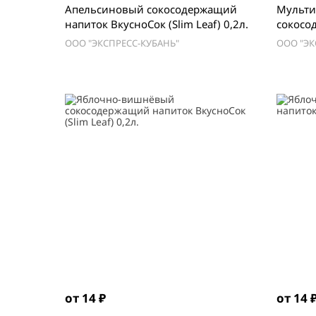
Апельсиновый сокосодержащий
Мульти
напиток ВкусноСок (Slim Leaf) 0,2л.
сокосо
ВкусноС
ООО "ЭКСПРЕСС-КУБАНЬ"
ООО "ЭК
от 14 ₽
от 14 