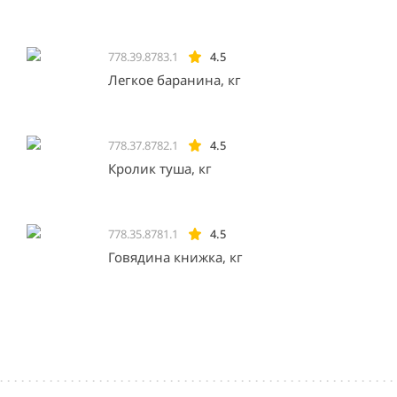
778.39.8783.1
4.5
Легкое баранина, кг
778.37.8782.1
4.5
Кролик туша, кг
778.35.8781.1
4.5
Говядина книжка, кг