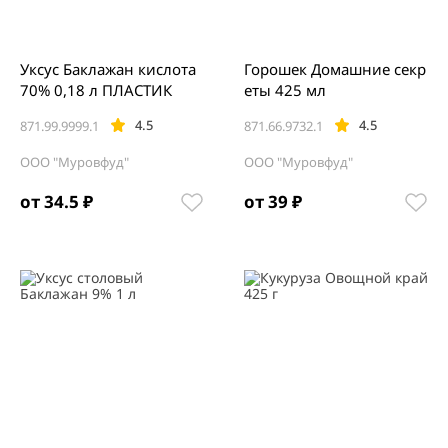
Уксус Баклажан кислота
Горошек Домашние секр
70% 0,18 л ПЛАСТИК
еты 425 мл
4.5
4.5
871.99.9999.1
871.66.9732.1
ООО "Муровфуд"
ООО "Муровфуд"
от 34.5 ₽
от 39 ₽