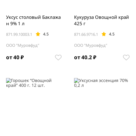
Уксус столовый Баклажа
Кукуруза Овощной край
н 9% 1 л
425 г
4.5
4.5
871.99.10003.1
871.66.9716.1
ООО "Муровфуд"
ООО "Муровфуд"
от 40 ₽
от 40.2 ₽