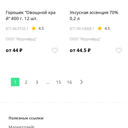
Горошек “Овощной кра
Уксусная эссенция 70%
й” 400 г. 12 шт.
0,2 л
4.5
4.5
871.66.9733.1
871.99.10008.1
ООО "Муровфуд"
ООО "Муровфуд"
от 44 ₽
от 44.5 ₽
1
2
3
...
15
16
Полезные ссылки
Маркетплейс