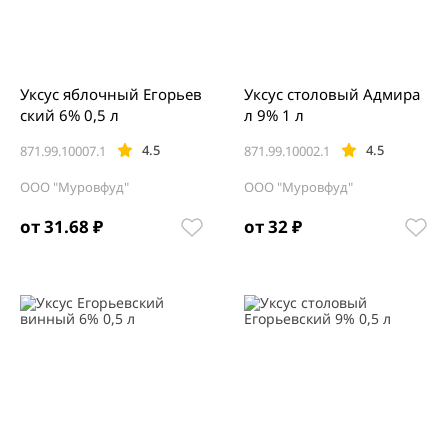
Уксус яблочный Егорьев
Уксус столовый Адмира
ский 6% 0,5 л
л 9% 1 л
4.5
4.5
871.99.10007.1
871.99.10002.1
ООО "Муровфуд"
ООО "Муровфуд"
от 31.68 ₽
от 32 ₽