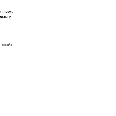
евые»,
вый из
ы
оли»,