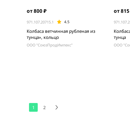
от 800 ₽
от 815
4.5
971.107.20715.1
971.107.2
Колбаса ветчинная рубленая из
Колбас
тунца», кольцо
тунца
ООО "СоюзПродИмпекс"
ООО "Со
1
2