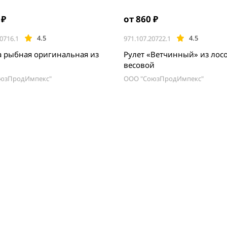
 ₽
от 860 ₽
4.5
4.5
0716.1
971.107.20722.1
а рыбная оригинальная из
Рулет «Ветчинный» из лос
весовой
юзПродИмпекс"
ООО "СоюзПродИмпекс"