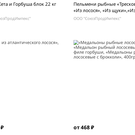
Кета и Горбуша блок 22 кг
Пельмени рыбные «Треско
«Из лосося», «Из щуки»,«И
тунца», «Кальмаровые», по
юзПродИмпекс"
ООО "СоюзПродИмпекс"
400гр
 ₽
от 468 ₽