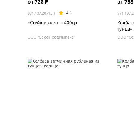
от 728 ₽
от 758
4.5
971.107.20713.1
971.107.2
«Стейк из кеты» 400гр
Колбас
тунца»
ООО "СоюзПродИмпекс"
ООО "Со