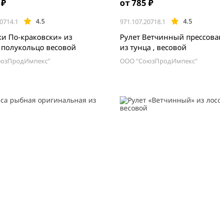
 ₽
от 785 ₽
4.5
4.5
0714.1
971.107.20718.1
ки По-краковски» из
Рулет Ветчинный прессованный»
, полукольцо весовой
из тунца , весовой
юзПродИмпекс"
ООО "СоюзПродИмпекс"