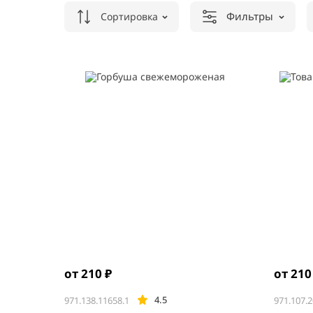
Фильтры
Сортировка
от 210 ₽
от 210
4.5
971.138.11658.1
971.107.2