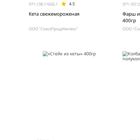
4.5
971.138.11656.1
971.107.2
Кета свежемороженая
Фарш из
400гр
ООО "СоюзПродИмпекс"
ООО "Со