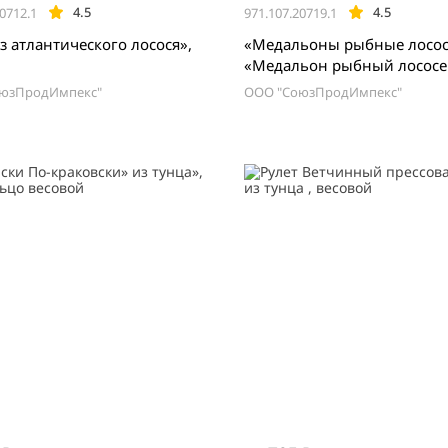
4.5
4.5
0712.1
971.107.20719.1
 атлантического лосося»,
«Медальоны рыбные лосос
«Медальон рыбный лососе
филе горбуши, «Медальон
юзПродИмпекс"
ООО "СоюзПродИмпекс"
рыбные лососевые с брокк
400гр