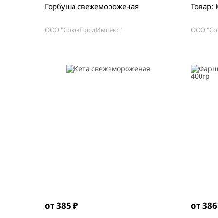
Горбуша свежемороженая
Товар: 
ООО "СоюзПродИмпекс"
ООО "Со
от 385 ₽
от 386