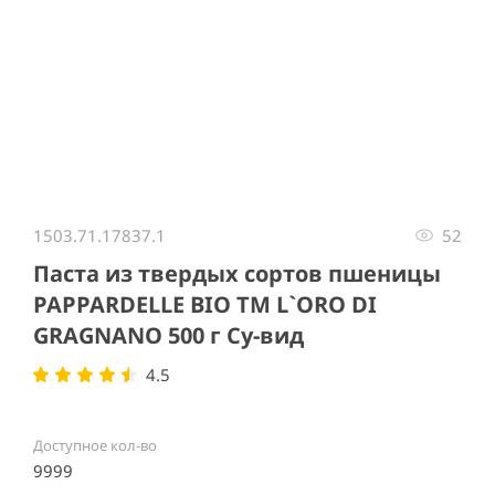
Item
1
1503.71.17837.1
52
of
1
Паста из твердых сортов пшеницы
PAPPARDELLE BIO ТМ L`ORO DI
GRAGNANO 500 г Су-вид
4.5
Доступное кол-во
9999