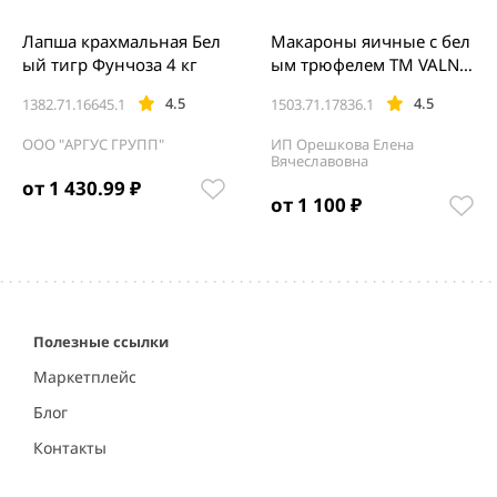
Лапша крахмальная Бел
Макароны яичные с бел
ый тигр Фунчоза 4 кг
ым трюфелем ТМ VALNE
RINA TARTUFI Tagliatelle a
4.5
4.5
1382.71.16645.1
1503.71.17836.1
l tartufo Bianco) 250 г Су-
вид
ООО "АРГУС ГРУПП"
ИП Орешкова Елена
Вячеславовна
от 1 430.99 ₽
от 1 100 ₽
Item
1
of
5
Полезные ссылки
Маркетплейс
Блог
Контакты