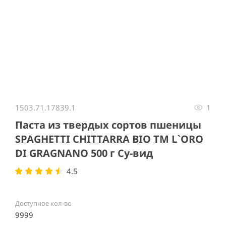
Item
1
1503.71.17839.1
1
of
1
Паста из твердых сортов пшеницы
SPAGHETTI CHITTARRA BIO ТМ L`ORO
DI GRAGNANO 500 г Су-вид
4.5
Доступное кол-во
9999