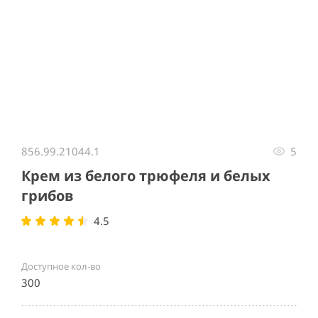
Item
1
856.99.21044.1
5
of
1
Крем из белого трюфеля и белых
грибов
4.5
Доступное кол-во
300