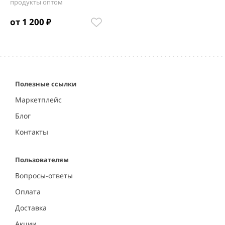
продукты оптом
от 1 200 ₽
Item
1
of
1
Полезные ссылки
Маркетплейс
Блог
Контакты
Пользователям
Вопросы-ответы
Оплата
Доставка
Акции