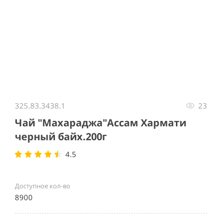
Item
1
325.83.3438.1
23
of
1
Чай "Махараджа"Ассам Хармати
черный байх.200г
4.5
Доступное кол-во
8900