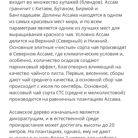
входит во множество купажей (блендов). Ассам 
граничит с Китаем, Бутаном, Бирмой и 
Бангладешем. Долины Ассама находятся в одном 
из самых красивых мест мира, и по всем 
параметрам является одним из лучших мест для 
выращивания красного чая. Условно Ассам 
делится на Верхний (Северный) и Нижний. 
Основные элитные «чистые» сорта чая производят 
в Северном Ассаме, где климатические условия и, 
особенно, количество осадков создают 
парниковый эффект, благотворно влияющий на 
качество чайного листа. Первые, весенние, сборы 
дают чай среднего качества, а основной сбор чая 
происходит с июля по сентябрь. Основной, 
массовый чай сорта СТС (средне и мелколистовой) 
производится на равнинных плантациях Ассама.

Ассамское дерево изначально является 
дикорастущим, и в естественной среде 
произрастания может достигать высоты до 20 
метров. На плантациях, однако, ему не дают 
вырасти в высоту более 2 метров для удобства 