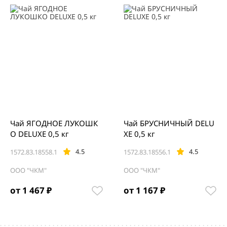
Чай ЯГОДНОЕ ЛУКОШК
Чай БРУСНИЧНЫЙ DELU
О DELUXE 0,5 кг
XE 0,5 кг
4.5
4.5
1572.83.18558.1
1572.83.18556.1
ООО "ЧКМ"
ООО "ЧКМ"
от 1 467 ₽
от 1 167 ₽
Item
1
of
5