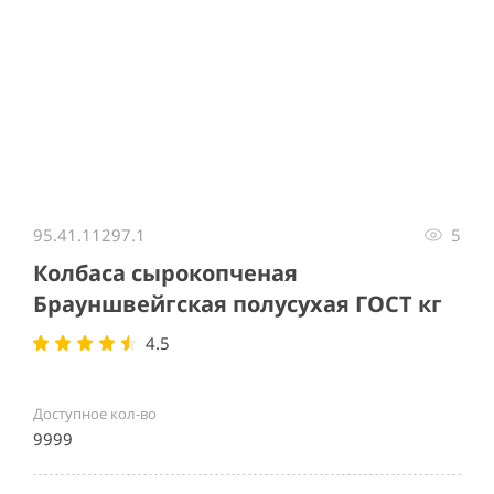
Item
1
95.41.11297.1
5
of
1
Колбаса сырокопченая
Брауншвейгская полусухая ГОСТ кг
4.5
Доступное кол-во
9999