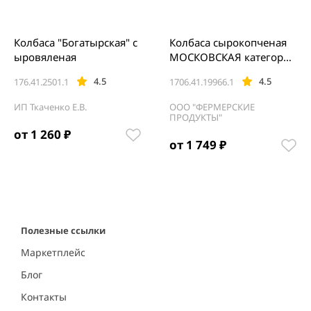
Колбаса "Богатырская" с
Колбаса сырокопченая
ыровяленая
МОСКОВСКАЯ категория
А ГОСТ весовая
4.5
4.5
176.41.2501.1
1706.41.19966.1
ИП Ткаченко Е.В.
ООО "ФЕРМЕРСКИЕ
ПРОДУКТЫ"
от 1 260 ₽
от 1 749 ₽
Item
1
of
5
Полезные ссылки
Маркетплейс
Блог
Контакты