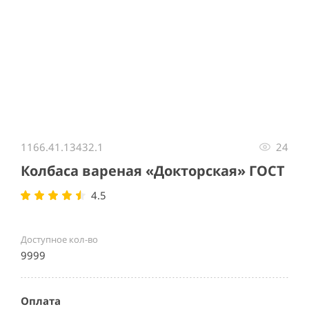
Item
1
1166.41.13432.1
24
of
1
Колбаса вареная «Докторская» ГОСТ
4.5
Доступное кол-во
9999
Оплата