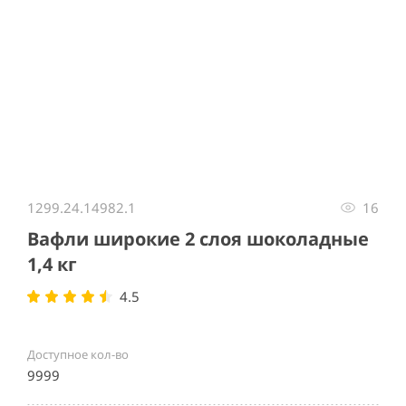
Item
1
1299.24.14982.1
16
of
1
Вафли широкие 2 слоя шоколадные
1,4 кг
4.5
Доступное кол-во
9999