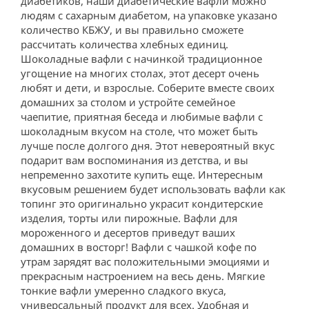
диабетиков, наши диабетические вафли можно 
людям с сахарным диабетом, на упаковке указано 
количество КБЖУ, и вы правильно сможете 
рассчитать количества хлебных единиц. 
Шоколадные вафли с начинкой традиционное 
угощение на многих столах, этот десерт очень 
любят и дети, и взрослые. Соберите вместе своих 
домашних за столом и устройте семейное 
чаепитие, приятная беседа и любимые вафли с 
шоколадным вкусом на столе, что может быть 
лучше после долгого дня. Этот невероятный вкус 
подарит вам воспоминания из детства, и вы 
непременно захотите купить еще. Интересным 
вкусовым решением будет использовать вафли как 
топинг это оригинально украсит кондитерские 
изделия, торты или пирожные. Вафли для 
мороженного и десертов приведут ваших 
домашних в восторг! Вафли с чашкой кофе по 
утрам зарядят вас положительными эмоциями и 
прекрасным настроением на весь день. Мягкие 
тонкие вафли умеренно сладкого вкуса, 
универсальный продукт для всех. Удобная и 