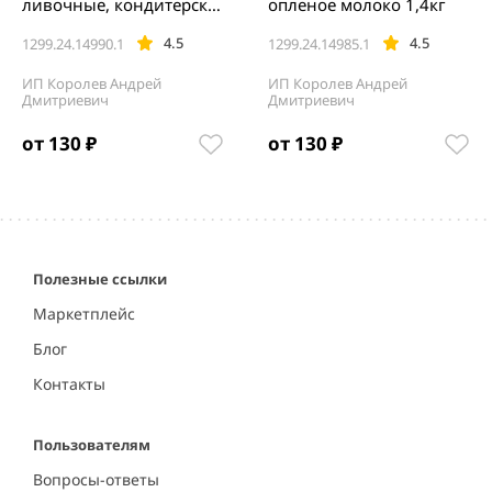
ливочные, кондитерски
опленое молоко 1,4кг
е вафли с начинкой 1,4к
4.5
4.5
1299.24.14990.1
1299.24.14985.1
г
ИП Королев Андрей
ИП Королев Андрей
Дмитриевич
Дмитриевич
от 130 ₽
от 130 ₽
Item
1
of
5
Полезные ссылки
Маркетплейс
Блог
Контакты
Пользователям
Вопросы-ответы