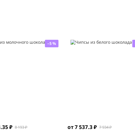
–5 %
.35 ₽
от 7 537.3 ₽
8 193 ₽
7 934 ₽