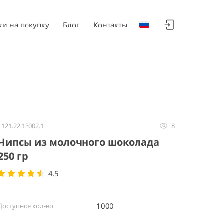
ки на покупку
Блог
Контакты
1121.22.13002.1
8
Чипсы из молочного шоколада
250 гр
4.5
1000
Доступное кол-во