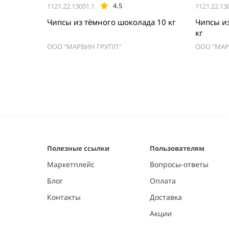
4.5
1121.22.13001.1
1121.22.13
Чипсы из тёмного шоколада 10 кг
Чипсы и
кг
ООО "МАРВИН ГРУПП"
ООО "МАР
Item
1
of
5
Полезные ссылки
Пользователям
Маркетплейс
Вопросы-ответы
Блог
Оплата
Контакты
Доставка
Акции