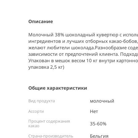
Item
1
of
2
Описание
Молочный 38% шоколадный кувертюр с исполь
ингредиентов и лучших отборных какао-бобов, 
желают любители шоколада.Разнообразие содер
зависимости от предпочтений клиента. Подходи
Упакован в мешок весом 10 кг внутри картонно
упаковка 2,5 кг)
Общие характеристики
молочный
Вид продукта
Нет
Ассорти
Процент содержания
35-60%
какао
Бельгия ⠀
Страна-производитель