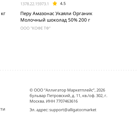
4.5
1378.22.15973.1
10 кг
Перу Амазонас Укаяли Органик
Молочный шоколад 50% 200 г
ООО "КОФЕ ТФ"
© ООО “Аллигатор Маркетплейс”, 2026
бульвар Петровский, д. 11, кв./оф. 302, г.
Москва. ИНН 7707463616
сти
Эл. адрес:
support@alligator.market