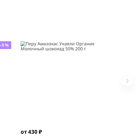
–5 %
от 430 ₽