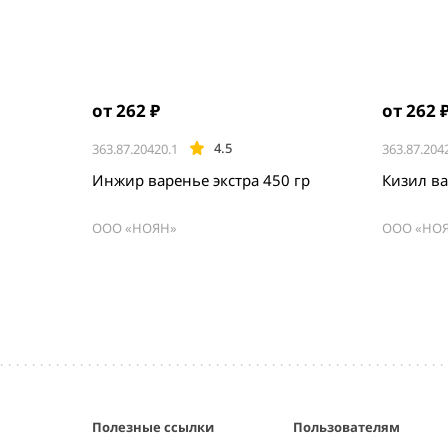
от 262 ₽
от 262 
4.5
363.87.20420.1
363.87.204
Инжир варенье экстра 450 гр
Кизил ва
ООО «НОЯН»
ООО «НО
Item
1
of
5
Полезные ссылки
Пользователям