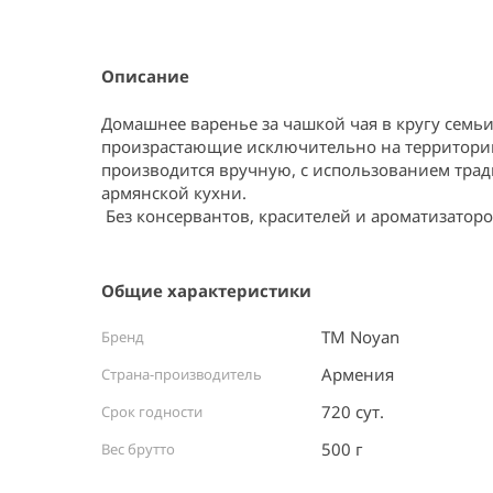
Item
1
of
1
Описание
Домашнее варенье за чашкой чая в кругу семьи
произрастающие исключительно на территории 
производится вручную, с использованием тра
армянской кухни. 

 Без консервантов, красителей и ароматизаторо
Общие характеристики
ТМ Noyan
Бренд
Армения ⠀
Страна-производитель
720 сут.
Срок годности
500 г
Вес брутто