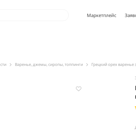
Маркетплейс
Заяв
ости
Варенье, джемы, сиропы, топпинги
Грецкий орех варенье э