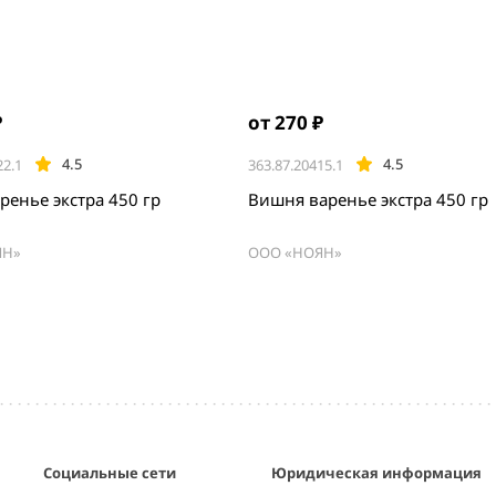
₽
от 270 ₽
4.5
4.5
22.1
363.87.20415.1
ренье экстра 450 гр
Вишня варенье экстра 450 гр
ЯН»
ООО «НОЯН»
Социальные сети
Юридическая информация