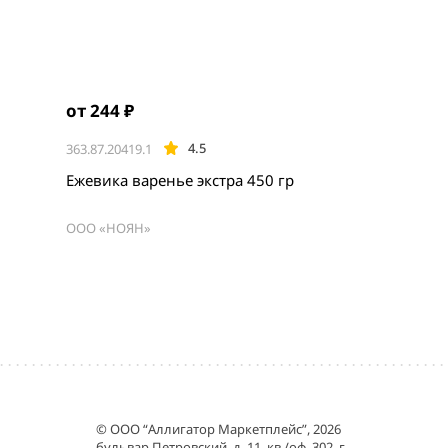
от 244 ₽
4.5
363.87.20419.1
Ежевика варенье экстра 450 гр
ООО «НОЯН»
© ООО “Аллигатор Маркетплейс”, 2026
бульвар Петровский, д. 11, кв./оф. 302, г.