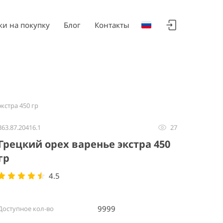
ки на покупку
Блог
Контакты
кстра 450 гр
363.87.20416.1
27
Грецкий орех варенье экстра 450
гр
4.5
9999
Доступное кол-во