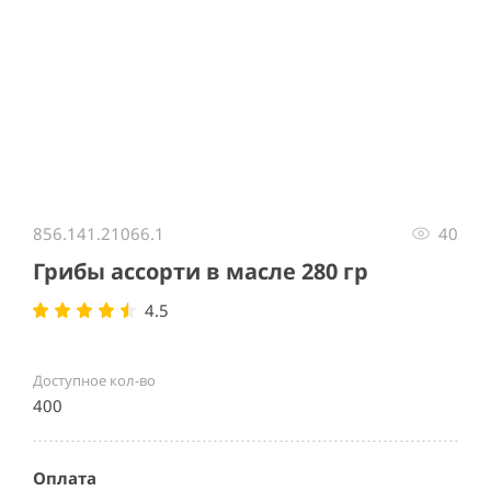
Item
1
856.141.21066.1
40
of
1
Грибы ассорти в масле 280 гр
4.5
Доступное кол-во
400
Оплата