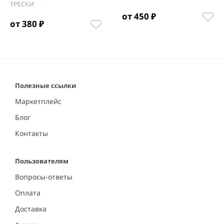
ТРЕСКИ
от 450 ₽
от 380 ₽
Item
1
of
5
Полезные ссылки
Маркетплейс
Блог
Контакты
Пользователям
Вопросы-ответы
Оплата
Доставка