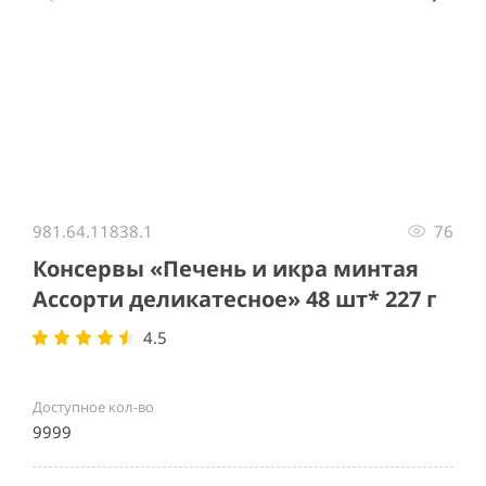
Item
1
981.64.11838.1
76
of
5
Консервы «Печень и икра минтая
Ассорти деликатесное» 48 шт* 227 г
4.5
Доступное кол-во
9999