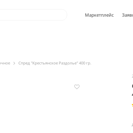
Маркетплейс
Заяв
очное
Спред "Крестьянское Раздолье" 400 гр.