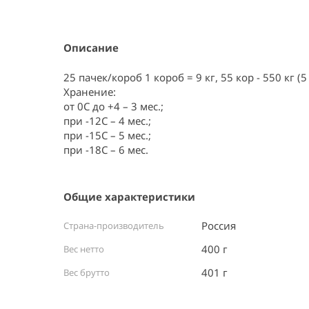
Item
1
of
3
Описание
25 пачек/короб 1 короб = 9 кг, 55 кор - 550 кг (5
Хранение:

от 0С до +4 – 3 мес.;

при -12С – 4 мес.;

при -15С – 5 мес.;

при -18С – 6 мес.
Общие характеристики
Россия ⠀
Страна-производитель
400 г
Вес нетто
401 г
Вес брутто