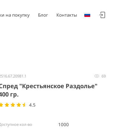
ки на покупку
Блог
Контакты
2516.67.20981.1
69
Спред "Крестьянское Раздолье"
400 гр.
4.5
1000
Доступное кол-во