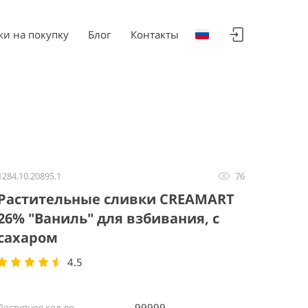
ки на покупку
Блог
Контакты
1284.10.20895.1
76
Растительные сливки CREAMART
26% "Ваниль" для взбивания, с
сахаром
4.5
99999
Доступное кол-во