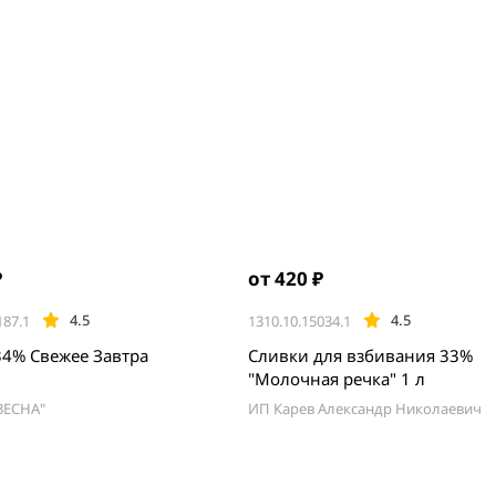
₽
от 420 ₽
4.5
4.5
187.1
1310.10.15034.1
34% Свежее Завтра
Сливки для взбивания 33%
"Молочная речка" 1 л
ВЕСНА"
ИП Карев Александр Николаевич