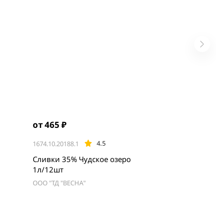
от 465 ₽
4.5
1674.10.20188.1
Сливки 35% Чудское озеро
1л/12шт
ООО "ТД "ВЕСНА"