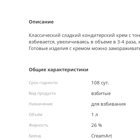
Item
1
of
1
Описание
Классический сладкий кондитерский крем с то
взбивается, увеличиваясь в объеме в 3-4 раза, 
Готовые изделия с кремом можно замораживать
Общие характеристики
108 сут.
Срок годности
взбитые
Вид продукта
для взбивания
Назначение
1 л
Объём
26 %
Жирность
СreamArt
Бренд