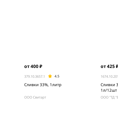
от 400 ₽
от 425 
4.5
379.10.3657.1
1674.10.20
Сливки 33%, 1литр
Сливки 
1л/12шт
ООО Свитарт
ООО "ТД "
Item
1
of
5