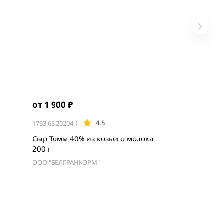
от 1 900 ₽
4.5
1763.68.20204.1
Сыр Томм 40% из козьего молока
200 г
ООО "БЕЛГРАНКОРМ"