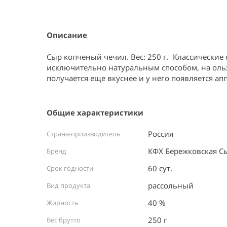
Item
1
of
1
Описание
Сыр копченый чечил. Вес: 250 г.  Классические
исключительно натуральным способом, на ольх
получается еще вкуснее и у него появляется ап
Общие характеристики
Россия ⠀
Страна-производитель
КФХ Бережковская С
Бренд
60 сут.
Срок годности
рассольный
Вид продукта
40 %
Жирность
250 г
Вес брутто