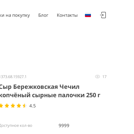
ки на покупку
Блог
Контакты
1373.68.15927.1
17
Сыр Бережковская Чечил
копчёный сырные палочки 250 г
4.5
9999
Доступное кол-во