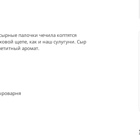
 сырные палочки чечила коптятся 
овой щепе, как и наш сулугуни. Сыр 
петитный аромат.
ыроварня