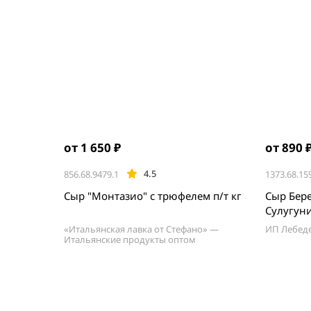
от 1 650 ₽
от 890 
4.5
856.68.9479.1
1373.68.15
Сыр "Монтазио" с трюфелем п/т кг
Сыр Бер
Сулугуни
«Итальянская лавка от Стефано» —
ИП Лебеде
Итальянские продукты оптом
Item
1
of
5