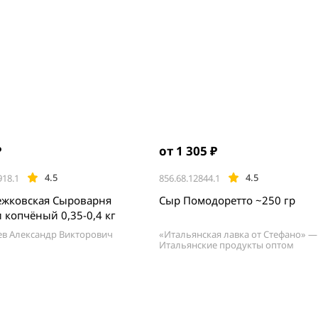
₽
от 1 305 ₽
4.5
4.5
918.1
856.68.12844.1
ежковская Сыроварня
Сыр Помодоретто ~250 гр
 копчёный 0,35-0,4 кг
в Александр Викторович
«Итальянская лавка от Стефано» —
Итальянские продукты оптом