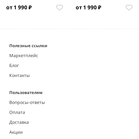
от 1 990 ₽
от 1 990 ₽
Item
1
of
5
Полезные ссылки
Маркетплейс
Блог
Контакты
Пользователям
Вопросы-ответы
Оплата
Доставка
Акции