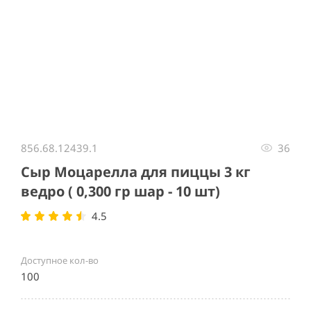
Item
1
856.68.12439.1
36
of
1
Сыр Моцарелла для пиццы 3 кг
ведро ( 0,300 гр шар - 10 шт)
4.5
Доступное кол-во
100