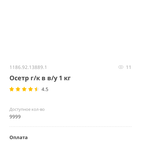
Item
1
1186.92.13889.1
11
of
1
Осетр г/к в в/у 1 кг
4.5
Доступное кол-во
9999
Оплата