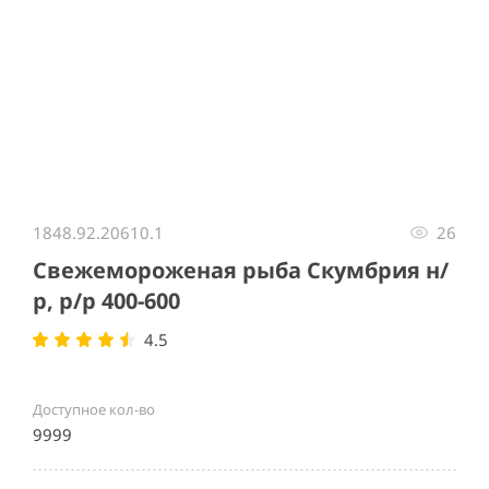
Item
1
1848.92.20610.1
26
of
1
Свежемороженая рыба Скумбрия н/
р, р/р 400-600
4.5
Доступное кол-во
9999