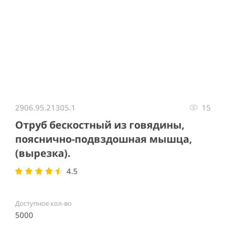
Item
1
2906.95.21305.1
15
of
1
Отруб бескостный из говядины,
пояснично-подвздошная мышца,
(вырезка).
4.5
Доступное кол-во
5000