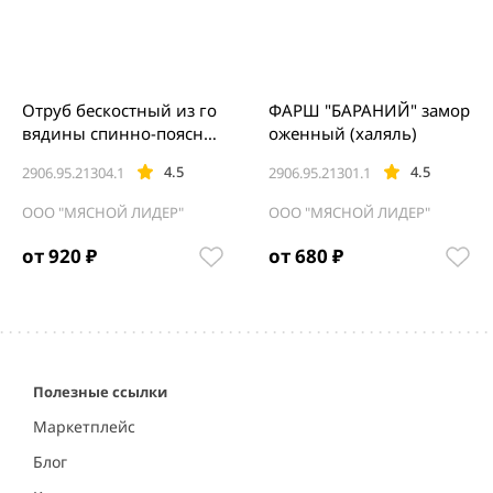
Отруб бескостный из го
ФАРШ "БАРАНИЙ" замор
вядины спинно-пояснич
оженный (халяль)
ный (тонкий край), замо
4.5
4.5
2906.95.21304.1
2906.95.21301.1
роженный.
ООО "МЯСНОЙ ЛИДЕР"
ООО "МЯСНОЙ ЛИДЕР"
от 920 ₽
от 680 ₽
Item
1
of
5
Полезные ссылки
Маркетплейс
Блог