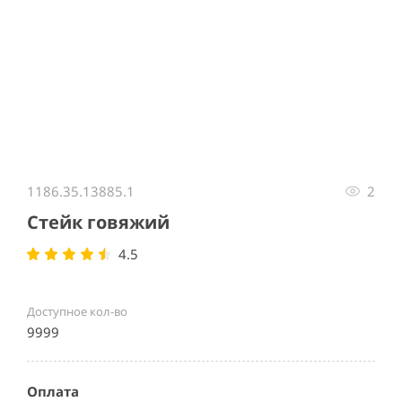
Item
1
1186.35.13885.1
2
of
1
Стейк говяжий
4.5
Доступное кол-во
9999
Оплата