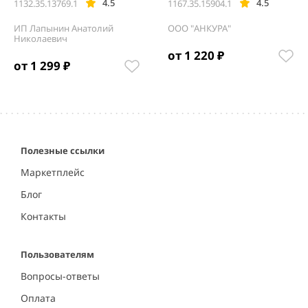
4.5
4.5
1132.35.13769.1
1167.35.15904.1
ИП Лапынин Анатолий
ООО "АНКУРА"
Николаевич
от 1 220 ₽
от 1 299 ₽
Item
1
of
5
Полезные ссылки
Маркетплейс
Блог
Контакты
Пользователям
Вопросы-ответы
Оплата