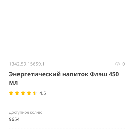
Item
1
1342.59.15659.1
0
of
1
Энергетический напиток Флэш 450
мл
4.5
Доступное кол-во
9654