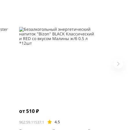
от 510 ₽
4.5
962.59.11537.1