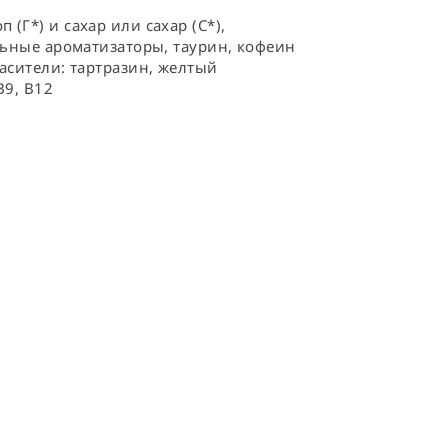
Г*) и сахар или сахар (С*), 
льные ароматизаторы, таурин, кофеин 
асители: тартразин, желтый 
В9, В12