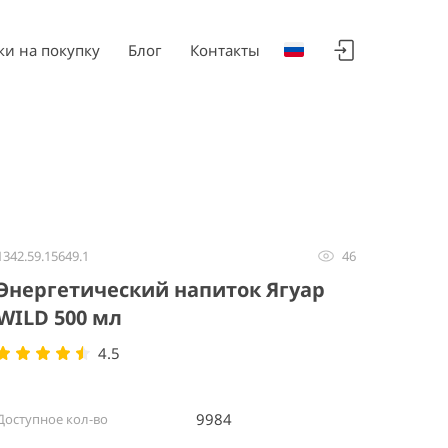
ки на покупку
Блог
Контакты
1342.59.15649.1
46
Энергетический напиток Ягуар
WILD 500 мл
4.5
9984
Доступное кол-во