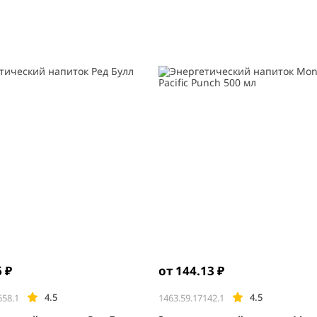
6 ₽
от 144.13 ₽
4.5
4.5
658.1
1463.59.17142.1