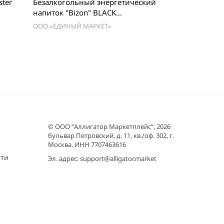
ter
Безалкогольный энергетический
напиток "Bizon" BLACK
Классический и RED со вкусом
ООО «ЕДИНЫЙ МАРКЕТ»
Малины ж/б 0.5 л *12шт
© ООО “Аллигатор Маркетплейс”, 2026
бульвар Петровский, д. 11, кв./оф. 302, г.
Москва. ИНН 7707463616
сти
Эл. адрес:
support@alligator.market