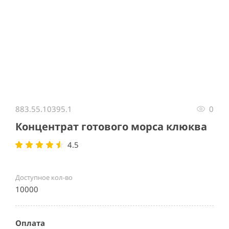
Item
1
883.55.10395.1
0
of
1
Концентрат готового морса клюква
4.5
Доступное кол-во
10000
Оплата