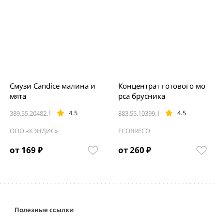
Смузи Candice малина и
Концентрат готового мо
мята
рса брусника
4.5
4.5
389.55.20482.1
883.55.10399.1
ООО «КЭНДИС»
ECOBRECO
от 169 ₽
от 260 ₽
Item
1
of
2
Полезные ссылки