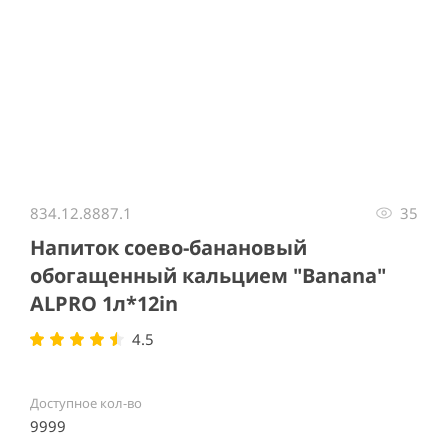
Item
1
834.12.8887.1
35
of
1
Напиток соево-банановый
обогащенный кальцием "Banana"
ALPRO 1л*12in
4.5
Доступное кол-во
9999