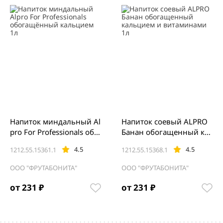
Напиток миндальный Al
Напиток соевый ALPRO
pro For Professionals обо
Банан обогащенный кал
гащённый кальцием 1л
ьцием и витаминами 1л
4.5
4.5
1212.55.15361.1
1212.55.15368.1
ООО "ФРУТАБОНИТА"
ООО "ФРУТАБОНИТА"
от 231 ₽
от 231 ₽
Item
1
of
5