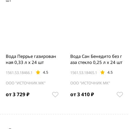
Вода Перрье газирован
Вода Сан Бенедито без г
ная 0,33 л х 24 шт
аза стекло 0,25 л х 24 шт
4.5
4.5
1561.53.18466.1
1561.53.18465.1
ООО "ИСТОЧНИК МК"
ООО "ИСТОЧНИК МК"
от 3 729 ₽
от 3 410 ₽
Item
1
of
5