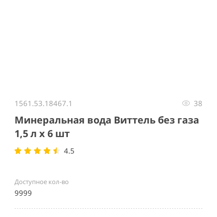
Item
1
1561.53.18467.1
38
of
1
Минеральная вода Виттель без газа
1,5 л х 6 шт
4.5
Доступное кол-во
9999