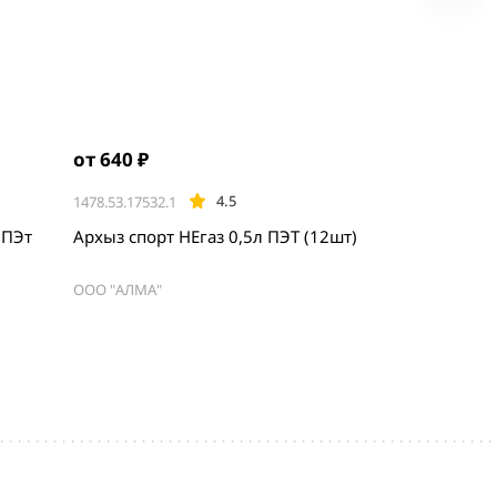
от 640 ₽
4.5
1478.53.17532.1
 ПЭт
Архыз спорт НЕгаз 0,5л ПЭТ (12шт)
ООО "АЛМА"