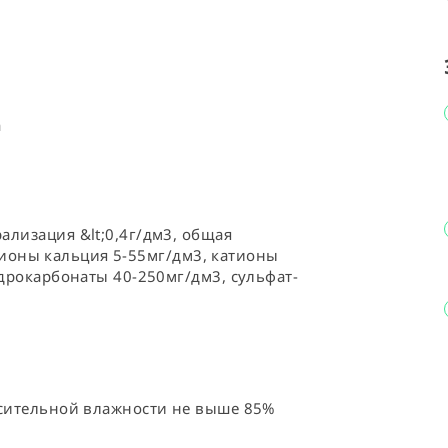
 ⠀
лизация &lt;0,4г/дм3, общая 
катионы кальция 5-55мг/дм3, катионы 
идрокарбонаты 40-250мг/дм3, сульфат-
осительной влажности не выше 85%