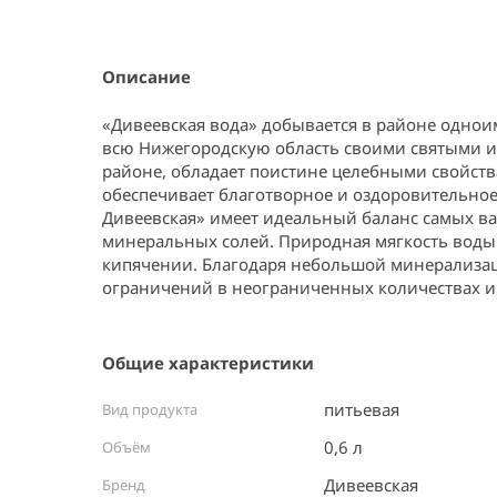
Item
1
of
1
Описание
«Дивеевская вода» добывается в районе одноим
всю Нижегородскую область своими святыми ис
районе, обладает поистине целебными свойств
обеспечивает благотворное и оздоровительное
Дивеевская» имеет идеальный баланс самых в
минеральных солей. Природная мягкость воды 
кипячении. Благодаря небольшой минерализаци
ограничений в неограниченных количествах и 
Общие характеристики
питьевая
Вид продукта
0,6 л
Объём
Дивеевская
Бренд