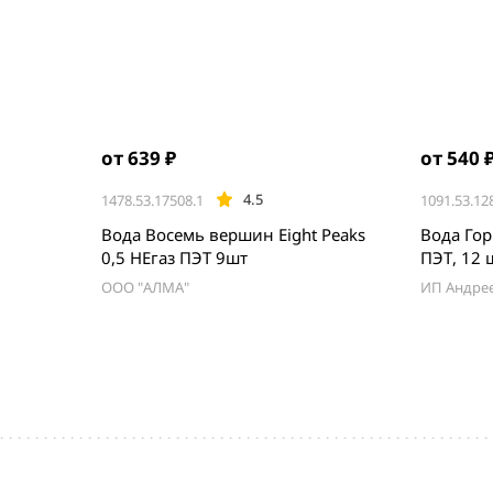
от 639 ₽
от 540 
4.5
1478.53.17508.1
1091.53.12
Вода Восемь вершин Eight Peaks
Вода Гор
0,5 НЕгаз ПЭТ 9шт
ПЭТ, 12 
ООО "АЛМА"
ИП Андре
Item
1
of
5