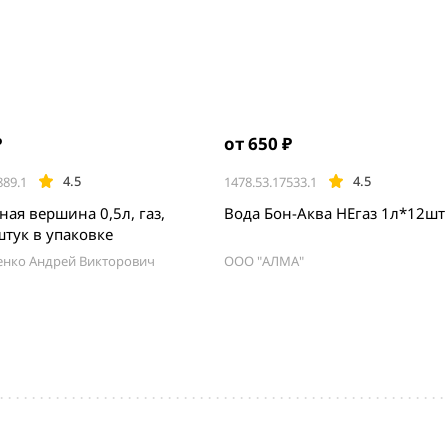
₽
от 650 ₽
4.5
4.5
889.1
1478.53.17533.1
ная вершина 0,5л, газ,
Вода Бон-Аква НЕгаз 1л*12шт
штук в упаковке
енко Андрей Викторович
ООО "АЛМА"