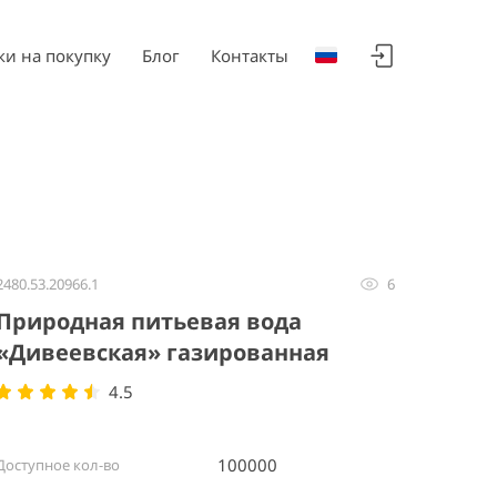
ки на покупку
Блог
Контакты
2480.53.20966.1
6
Природная питьевая вода
«Дивеевская» газированная
4.5
100000
Доступное кол-во