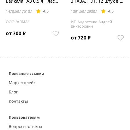
Байкала ГАЗ 0,5 л Пласт
З ГАЗА, ПЭТ, 12 штук в у
ик (12 шт)
паковке
4.5
4.5
1478.53.17510.1
1091.53.12908.1
ООО "АЛМА"
ИП Андреенко Андрей
Викторович
от 700 ₽
от 720 ₽
Item
1
of
5
Полезные ссылки
Маркетплейс
Блог
Контакты
Пользователям
Вопросы-ответы