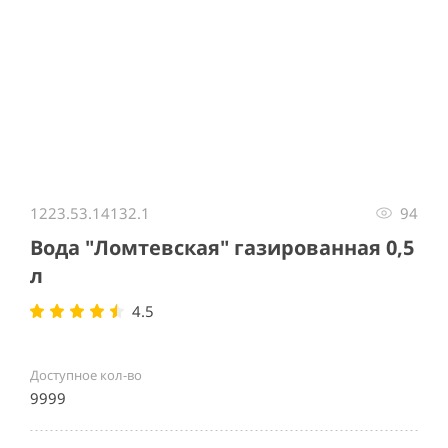
Item
1
1223.53.14132.1
94
of
1
Вода "Ломтевская" газированная 0,5
л
4.5
Доступное кол-во
9999