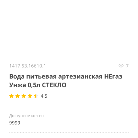
Item
1
1417.53.16610.1
7
of
1
Вода питьевая артезианская НЕгаз
Унжа 0,5л СТЕКЛО
4.5
Доступное кол-во
9999