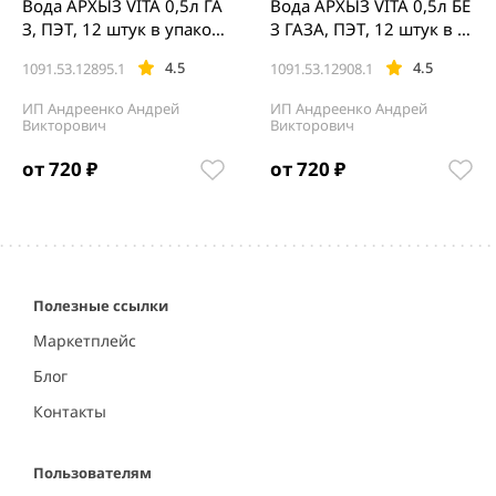
Вода АРХЫЗ VITA 0,5л ГА
Вода АРХЫЗ VITA 0,5л БЕ
З, ПЭТ, 12 штук в упаков
З ГАЗА, ПЭТ, 12 штук в у
ке
паковке
4.5
4.5
1091.53.12895.1
1091.53.12908.1
ИП Андреенко Андрей
ИП Андреенко Андрей
Викторович
Викторович
от 720 ₽
от 720 ₽
Item
1
of
5
Полезные ссылки
Маркетплейс
Блог
Контакты
Пользователям