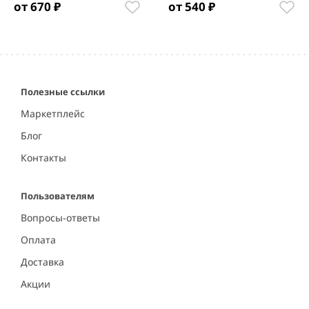
от 670 ₽
от 540 ₽
Item
1
of
5
Полезные ссылки
Маркетплейс
Блог
Контакты
Пользователям
Вопросы-ответы
Оплата
Доставка
Акции