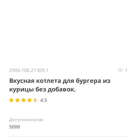
Item
1
2906.106.21309.1
1
of
1
Вкусная котлета для бургера из
курицы без добавок.
4.5
Доступное кол-во
5000