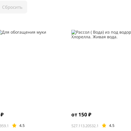
Сбросить
 ₽
от 150 ₽
4.5
4.5
959.1
527.113.20532.1