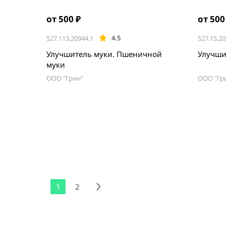
от 500 ₽
от 500
4.5
527.113.20944.1
527.15.20
Улучшитель муки. Пшеничной
Улучши
муки
ООО "Грин"
ООО "Гр
1
2