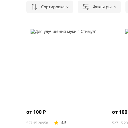
Фильтры
Сортировка
от 100 ₽
от 100
4.5
527.15.20958.1
527.15.20