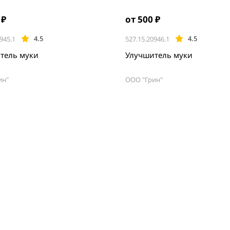
 ₽
от 500 ₽
4.5
4.5
945.1
527.15.20946.1
тель муки
Улучшитель муки
ин"
ООО "Грин"