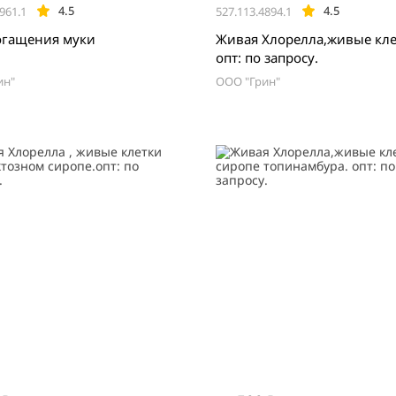
4.5
4.5
961.1
527.113.4894.1
огащения муки
Живая Хлорелла,живые кле
опт: по запросу.
ин"
ООО "Грин"