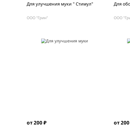
Для улучшения муки " Стимул"
Для об
ООО "Грин"
ООО "Гр
от 200 ₽
от 200