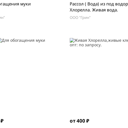
огащения муки
Рассол ( Вода) из под водо
Хлорелла. Живая вода.
ин"
ООО "Грин"
 ₽
от 400 ₽