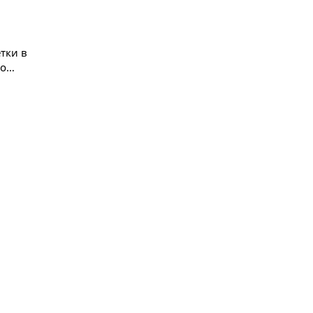
тки в
по