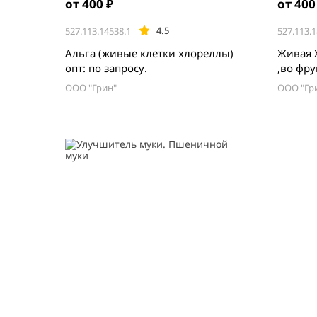
от 400 ₽
от 400
4.5
527.113.14538.1
527.113.1
Альга (живые клетки хлореллы)
Живая 
опт: по запросу.
,во фру
запросу
ООО "Грин"
ООО "Гр