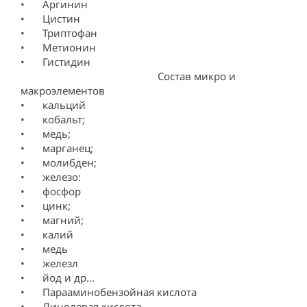
•	Аргинин 

•	Цистин 

•	Триптофан 

•	Метионин 

•	Гистидин

                                                  Состав микро и 
макроэлементов 

•	кальций

•	кобальт;

•	медь;

•	марганец;

•	молибден;

•	железо:

•	фосфор

•	цинк;

•	магний;

•	калий

•	медь

•	железл

•	йод и др...     

•	Парааминобензойная кислота

•	Линолевая кислота
