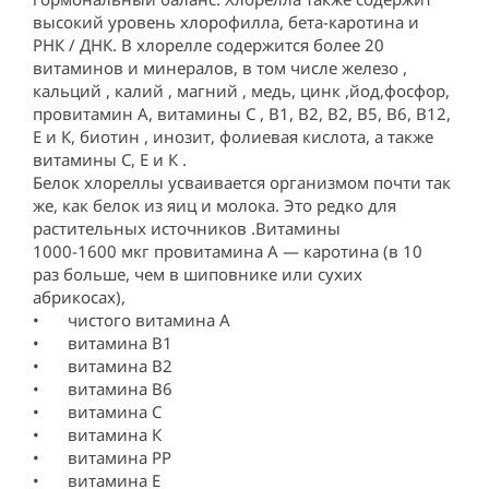
высокий уровень хлорофилла, бета-каротина и 
РНК / ДНК. В хлорелле содержится более 20 
витаминов и минералов, в том числе железо , 
кальций , калий , магний , медь, цинк ,йод,фосфор, 
провитамин А, витамины С , В1, В2, В2, В5, В6, В12, 
Е и К, биотин , инозит, фолиевая кислота, а также 
витамины С, Е и К .

Белок хлореллы усваивается организмом почти так 
же, как белок из яиц и молока. Это редко для 
растительных источников .Витамины

1000-1600 мкг провитамина А — каротина (в 10 
раз больше, чем в шиповнике или сухих 
абрикосах),

•	чистого витамина А 

•	витамина В1 

•	витамина В2 

•	витамина В6 

•	витамина С 

•	витамина К 

•	витамина РР 

•	витамина Е 
