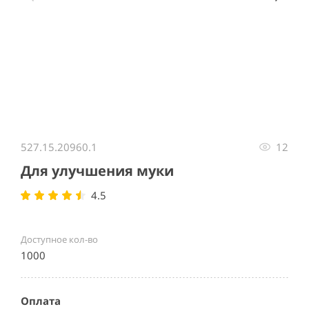
Item
1
527.15.20960.1
12
of
2
Для улучшения муки
4.5
Доступное кол-во
1000
Оплата