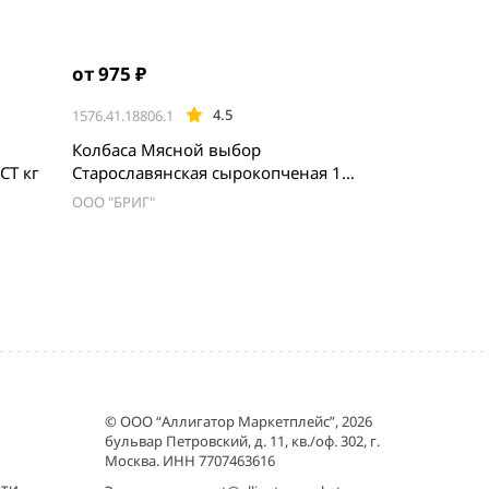
от 975 ₽
4.5
1576.41.18806.1
Колбаса Мясной выбор
кая полусухая ГОСТ кг
Старославянская сырокопченая 1
кг
ООО "БРИГ"
© ООО “Аллигатор Маркетплейс”, 2026
бульвар Петровский, д. 11, кв./оф. 302, г.
Москва. ИНН 7707463616
сти