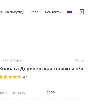
ки на покупку
Блог
Контакты
1459.41.17346.1
63
Колбаса Деревенская говяжья п/к
4.5
9999
Доступное кол-во