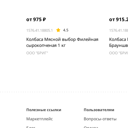
от 975 ₽
от 915.
4.5
1576.41.18805.1
1576.41.18
Колбаса Мясной выбор Филейная
Колбаса
сырокопченая 1 кг
Брауншв
ООО "БРИГ"
ООО "БРИ
Item
1
of
5
Полезные ссылки
Пользователям
Маркетплейс
Вопросы-ответы
Блог
Оплата