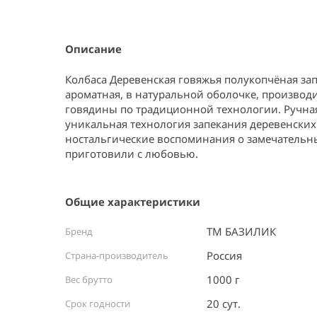
Item
1
of
1
Описание
Колбаса Деревенская говяжья полукопчёная зап
ароматная, в натуральной оболочке, производи
говядины по традиционной технологии. Ручная
уникальная технология запекания деревенских
ностальгические воспоминания о замечательных
приготовили с любовью.
Общие характеристики
ТМ БАЗИЛИК
Бренд
Россия ⠀
Страна-производитель
1000 г
Вес брутто
20 сут.
Срок годности