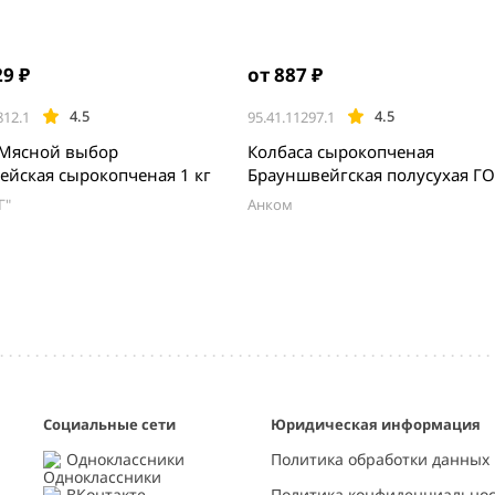
29 ₽
от 887 ₽
4.5
4.5
812.1
95.41.11297.1
 Мясной выбор
Колбаса сырокопченая
ейская сырокопченая 1 кг
Брауншвейгс
Г"
Анком
Социальные сети
Юридическая информация
Одноклассники
Политика обработки данных
ВКонтакте
Политика конфиденциально