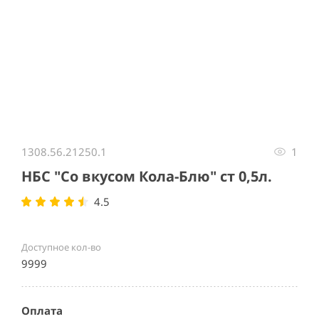
Item
1
1308.56.21250.1
1
of
1
НБС "Со вкусом Кола-Блю" ст 0,5л.
4.5
Доступное кол-во
9999
Оплата