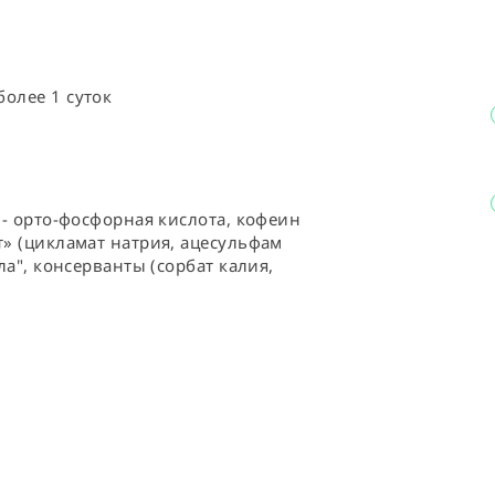
олее 1 суток
 - орто-фосфорная кислота, кофеин 
т» (цикламат натрия, ацесульфам 
ла", консерванты (сорбат калия, 