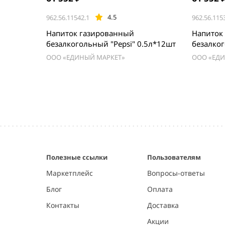
4.5
962.56.11542.1
962.56.115
Напиток газированный
Напиток
безалкогольный "Pepsi" 0.5л*12шт
безалког
ООО «ЕДИНЫЙ МАРКЕТ»
ООО «ЕД
Item
1
of
5
Полезные ссылки
Пользователям
Маркетплейс
Вопросы-ответы
Блог
Оплата
Контакты
Доставка
Акции