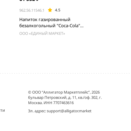
4.5
962.56.11546.1
Напиток газированный
безалкогольный "Coca-Cola"
0.5л*12шт
ООО «ЕДИНЫЙ МАРКЕТ»
© ООО “Аллигатор Маркетплейс”, 2026
бульвар Петровский, д. 11, кв./оф. 302, г.
Москва. ИНН 7707463616
сти
Эл. адрес:
support@alligator.market