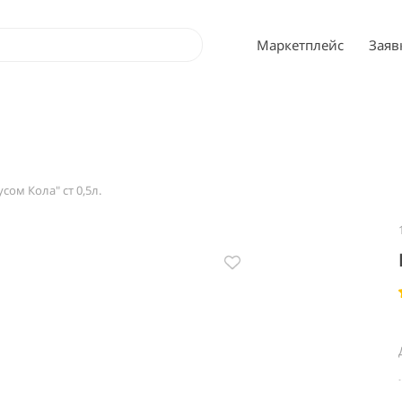
Маркетплейс
Заяв
сом Кола" ст 0,5л.