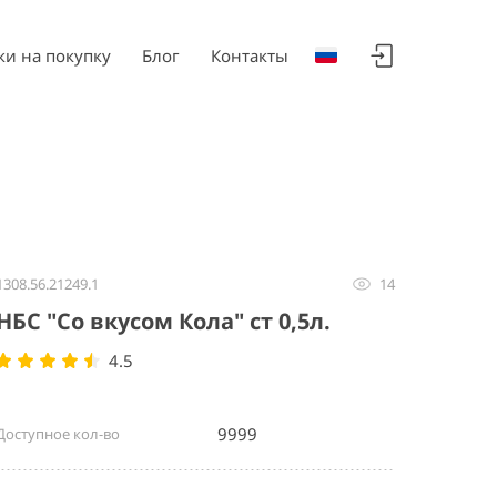
ки на покупку
Блог
Контакты
1308.56.21249.1
14
НБС "Со вкусом Кола" ст 0,5л.
4.5
9999
Доступное кол-во