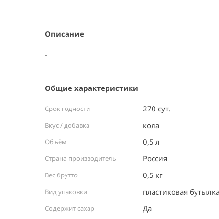
Item
1
of
1
Описание
-
Общие характеристики
270 сут.
Срок годности
кола
Вкус / добавка
0,5 л
Объём
Россия ⠀
Страна-производитель
0,5 кг
Вес брутто
пластиковая бутылка
Вид упаковки
Да
Содержит сахар