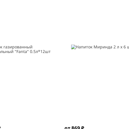
₽
от 869 ₽