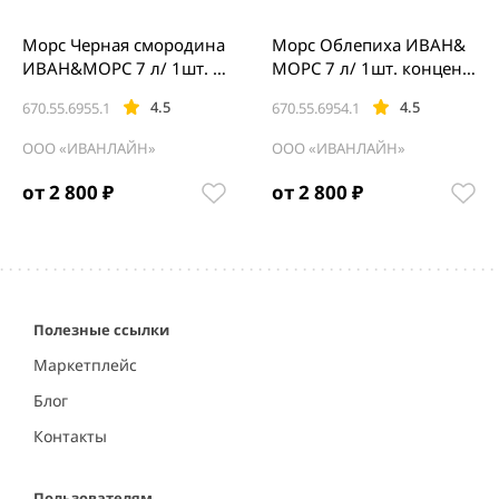
Морс Черная смородина
Морс Облепиха ИВАН&
ИВАН&МОРС 7 л/ 1шт. к
МОРС 7 л/ 1шт. концент
онцентрат
рат
4.5
4.5
670.55.6955.1
670.55.6954.1
ООО «ИВАНЛАЙН»
ООО «ИВАНЛАЙН»
от 2 800 ₽
от 2 800 ₽
Item
1
of
5
Полезные ссылки
Маркетплейс
Блог
Контакты
Пользователям