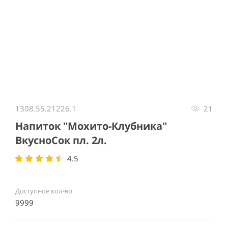
Item
1
1308.55.21226.1
21
of
1
Напиток "Мохито-Клубника"
ВкусноСок пл. 2л.
4.5
Доступное кол-во
9999