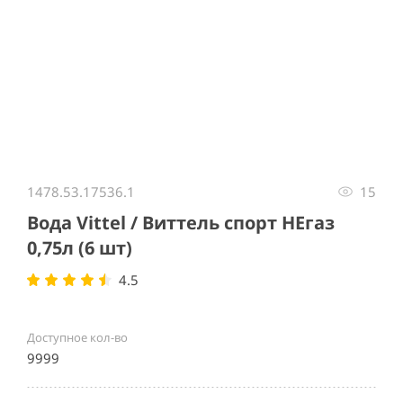
Item
1
1478.53.17536.1
15
of
1
Вода Vittel / Виттель спорт НЕгаз
0,75л (6 шт)
4.5
Доступное кол-во
9999