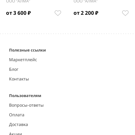
ООО "АЛМА"
ООО "АЛМА"
от 3 600 ₽
от 2 200 ₽
Item
1
of
5
Полезные ссылки
Маркетплейс
Блог
Контакты
Пользователям
Вопросы-ответы
Оплата
Доставка
Акции