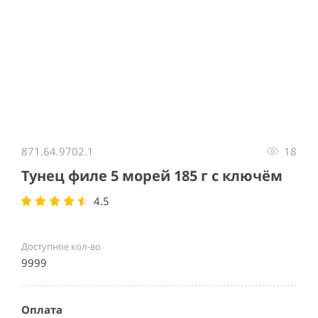
Item
1
871.64.9702.1
18
of
1
Тунец филе 5 морей 185 г с ключём
4.5
Доступное кол-во
9999
Оплата