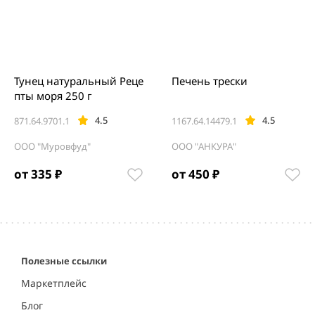
Тунец натуральный Реце
Печень трески
пты моря 250 г
4.5
4.5
871.64.9701.1
1167.64.14479.1
ООО "Муровфуд"
ООО "АНКУРА"
от 335 ₽
от 450 ₽
Item
1
of
5
Полезные ссылки
Маркетплейс
Блог